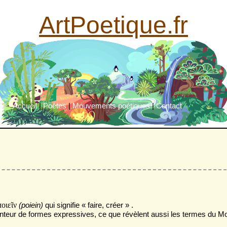
ArtPoetique.fr
Accueil
|
Poètes
|
Mouvements poétiques
|
Contact
ποιε
ῖ
ν
(poiein)
qui signifie « faire, créer » .
venteur de formes expressives, ce que révèlent aussi les termes du