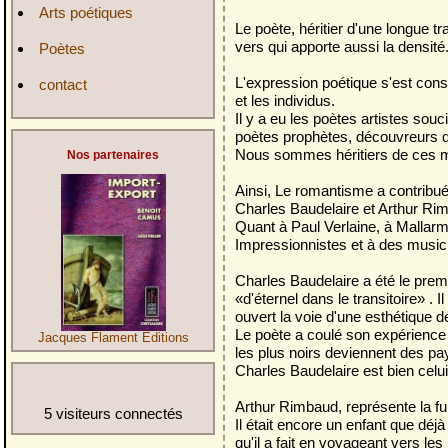
Arts poétiques
Le poète, héritier d'une longue tr
vers qui apporte aussi la densité
Poètes
L'expression poétique s'est con
contact
et les individus.
Il y a eu les poètes artistes souc
poètes prophètes, découvreurs d
Nous sommes héritiers de ces 
Nos partenaires
Ainsi, Le romantisme a contribué à
Charles Baudelaire et Arthur Rim
Quant à Paul Verlaine, à Mallarmé 
Impressionnistes et à des musici
Charles Baudelaire a été le prem
«d'éternel dans le transitoire» . I
ouvert la voie d'une esthétique d
Le poète a coulé son expérienc
Jacques Flament Editions
les plus noirs deviennent des p
Charles Baudelaire est bien celui q
Arthur Rimbaud, représente la fu
5 visiteurs connectés
Il était encore un enfant que déjà 
qu'il a fait en voyageant vers les