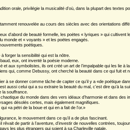
adition orale, privilégie la musicalité d'où, dans la plupart des textes p
.
stamment renouvelée au cours des siècles avec des orientations diff
ieux d'abord de beauté formelle, les poètes « lyriques » qui cultivent l
u monde et « voyants » et les poètes engagés.
mouvements poétiques.
 forger la sensibilité qui est la nôtre.
baud, eux, ont inventé la poésie moderne.
et aux symbolistes, ils ont créé un art de l'impalpable qui les lie à la
ens qui, comme Debussy, ont cherché la beauté dans ce qui fuit et n
ier à se donner comme tâche de capter ce qu'il y a «de poétique dans 
l est aussi celui qui a su extraire la beauté du mal, c'est dire qu'à la s
e la souffrance.
e chaotique du monde dans des vers idéaux d'harmonie et dans des i
aysages désolés certes, mais également magnifiques.
ui «a pétri de la boue et qui en a fait de l'or.»
lgurance, le mouvement dans ce qu'il a de plus fascinant.
il rêvait de partir à l'aventure, d'investir de nouvelles contrées, toujour
 pays les plus étrangers qui soient à sa Charleville natale.