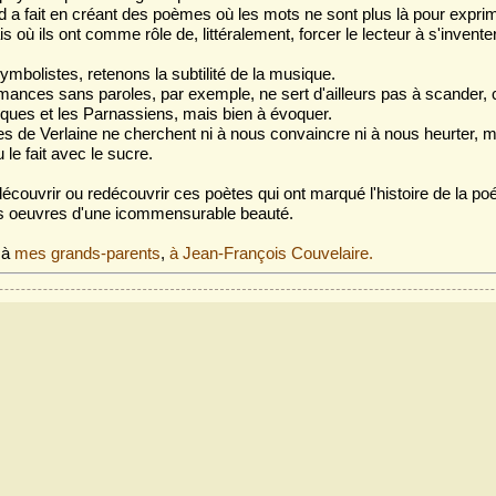
 a fait en créant des poèmes où les mots ne sont plus là pour expri
 où ils ont comme rôle de, littéralement, forcer le lecteur à s'invent
ymbolistes, retenons la subtilité de la musique.
mances sans paroles, par exemple, ne sert d'ailleurs pas à scander,
ques et les Parnassiens, mais bien à évoquer.
ies de Verlaine ne cherchent ni à nous convaincre ni à nous heurter, m
le fait avec le sucre.
découvrir ou redécouvrir ces poètes qui ont marqué l'histoire de la po
urs oeuvres d'une icommensurable beauté.
 à
mes grands-parents
,
à Jean-François Couvelaire.