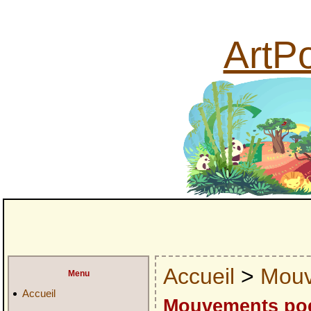
ArtPo
Accueil
>
Mouv
Menu
Accueil
Mouvements poé