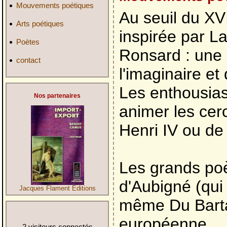
Mouvements poétiques
Au seuil du XV
Arts poétiques
inspirée par La
Poètes
Ronsard : une 
contact
l'imaginaire et
Les enthousia
Nos partenaires
animer les cer
Henri IV ou de
Les grands poè
d'Aubigné (qui
Jacques Flament Editions
même Du Bartas
européenne.
2 visiteurs connectés