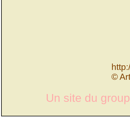
http
© Ar
Un site du grou