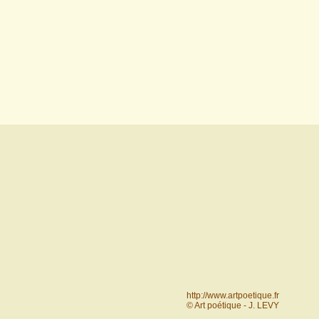
http://www.artpoetique.fr
© Art poétique - J. LEVY