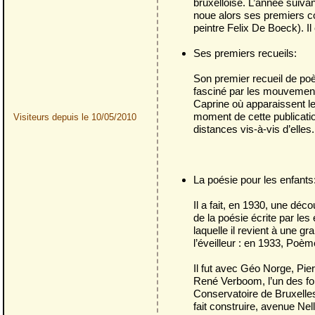
bruxelloise. L’année suivan
noue alors ses premiers c
peintre Felix De Boeck). Il
Ses premiers recueils:
Son premier recueil de poèm
fasciné par les mouvements
Caprine où apparaissent le
moment de cette publication
Visiteurs depuis le 10/05/2010
distances vis-à-vis d’elles.
La poésie pour les enfants
Il a fait, en 1930, une dé
de la poésie écrite par le
laquelle il revient à une gr
l’éveilleur : en 1933, Poè
Il fut avec Géo Norge, Pi
René Verboom, l’un des fo
Conservatoire de Bruxelles
fait construire, avenue Ne