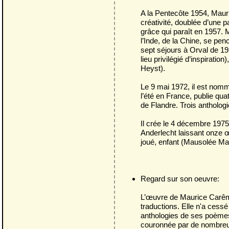
A la Pentecôte 1954, Mauri
créativité, doublée d’une p
grâce qui paraît en 1957.
l’Inde, de la Chine, se pen
sept séjours à Orval de 19
lieu privilégié d’inspirati
Heyst).
Le 9 mai 1972, il est nommé
l’été en France, publie qu
de Flandre. Trois antholog
Il crée le 4 décembre 1975 
Anderlecht laissant onze œu
joué, enfant (Mausolée M
Regard sur son oeuvre:
L’œuvre de Maurice Carême
traductions. Elle n'a ces
anthologies de ses poèmes
couronnée par de nombreux 