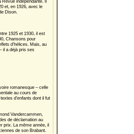
La Revue indépendante. Il
0 et, en 1926, avec le
 de Dison.
tre 1925 et 1930, il est
1930, Chansons pour
flets d’hélices. Mais, au
 il a déjà pris ses
 voire romanesque – celle
mentale au cours de
textes d’enfants dont il fut
 Edmond Vandercammen,
udes de déclamation au
r prix. La même année, il
nciennes de son Brabant.