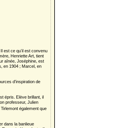
l est ce qu'il est convenu
re, Henriette Art, tient
ur aînée, Joséphine, est
, en 1904 ; Marcel, en
rces d’inspiration de
épris. Elève brillant, il
on professeur, Julien
à Tirlemont également que
er dans la banlieue