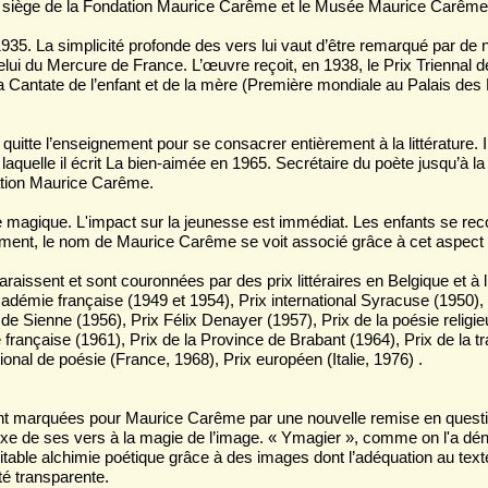
le siège de la Fondation Maurice Carême et le Musée Maurice Carême
1935. La simplicité profonde des vers lui vaut d’être remarqué par de
 celui du Mercure de France. L’œuvre reçoit, en 1938, le Prix Triennal 
a Cantate de l’enfant et de la mère (Première mondiale au Palais des
itte l’enseignement pour se consacrer entièrement à la littérature. 
quelle il écrit La bien-aimée en 1965. Secrétaire du poète jusqu’à la m
ation Maurice Carême.
e magique. L'impact sur la jeunesse est immédiat. Les enfants se rec
ment, le nom de Maurice Carême se voit associé grâce à cet aspect d
ssent et sont couronnées par des prix littéraires en Belgique et à l’
cadémie française (1949 et 1954), Prix international Syracuse (1950), 
e de Sienne (1956), Prix Félix Denayer (1957), Prix de la poésie religi
 française (1961), Prix de la Province de Brabant (1964), Prix de la t
ional de poésie (France, 1968), Prix européen (Italie, 1976) .
 marquées pour Maurice Carême par une nouvelle remise en question 
mplexe de ses vers à la magie de l’image. « Ymagier », comme on l'a 
ritable alchimie poétique grâce à des images dont l’adéquation au text
ité transparente.