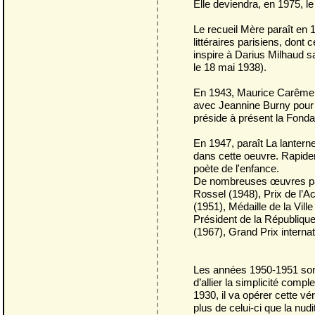
Elle deviendra, en 1975, 
Le recueil Mère paraît en 
littéraires parisiens, dont
inspire à Darius Milhaud s
le 18 mai 1938).
En 1943, Maurice Carême qu
avec Jeannine Burny pour la
préside à présent la Fond
En 1947, paraît La lantern
dans cette oeuvre. Rapide
poète de l'enfance.
De nombreuses œuvres parai
Rossel (1948), Prix de l’A
(1951), Médaille de la Vill
Président de la République
(1967), Grand Prix internat
Les années 1950-1951 sont
d’allier la simplicité co
1930, il va opérer cette vé
plus de celui-ci que la nud