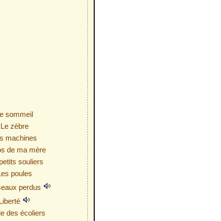
e sommeil
Le zèbre
s machines
os de ma mère
petits souliers
Les poules
seaux perdus
Liberté
ie des écoliers