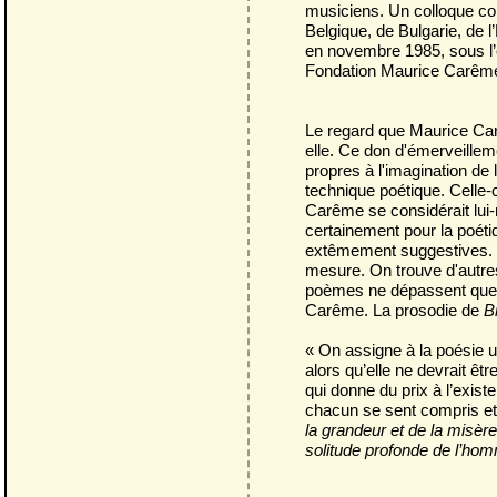
musiciens. Un colloque con
Belgique, de Bulgarie, de 
en novembre 1985, sous l’é
Fondation Maurice Carêm
Le regard que Maurice Carê
elle. Ce don d'émerveilleme
propres à l'imagination de 
technique poétique. Celle-c
Carême se considérait lui
certainement pour la poét
extêmement suggestives. P
mesure. On trouve d'autres
poèmes ne dépassent que ra
Carême. La prosodie de
B
« On assigne à la poésie 
alors qu’elle ne devrait ê
qui donne du prix à l’exis
chacun se sent compris et 
la grandeur et de la misèr
solitude profonde de l’homm