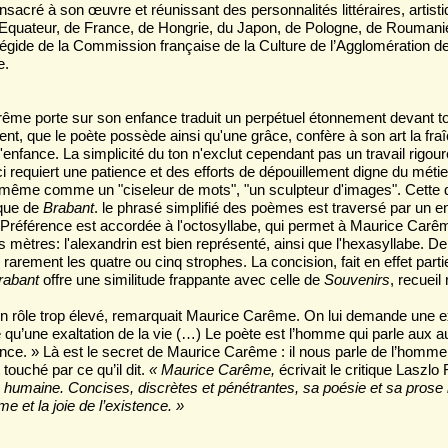
sacré à son œuvre et réunissant des personnalités littéraires, artisti
l’Equateur, de France, de Hongrie, du Japon, de Pologne, de Roumanie
gide de la Commission française de la Culture de l’Agglomération de 
e.
me porte sur son enfance traduit un perpétuel étonnement devant tou
nt, que le poète possède ainsi qu'une grâce, confère à son art la fraî
l'enfance. La simplicité du ton n'exclut cependant pas un travail rigo
i requiert une patience et des efforts de dépouillement digne du métie
-même comme un "ciseleur de mots", "un sculpteur d'images". Cette de
ique de
Brabant
. le phrasé simplifié des poèmes est traversé par un e
référence est accordée à l'octosyllabe, qui permet à Maurice Carêm
 mètres: l'alexandrin est bien représenté, ainsi que l'hexasyllabe. 
rement les quatre ou cinq strophes. La concision, fait en effet partie
rabant
offre une similitude frappante avec celle de
Souvenirs
, recueil 
un rôle trop élevé, remarquait Maurice Carême. On lui demande une e
tre qu’une exaltation de la vie (…) Le poète est l’homme qui parle aux
tence. » Là est le secret de Maurice Carême : il nous parle de l’homm
touché par ce qu’il dit.
« Maurice Carême,
écrivait le critique Laszlo
e humaine. Concises, discrètes et pénétrantes, sa poésie et sa prose 
e et la joie de l’existence. »