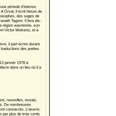
’une période d’intense
A Orval, il écrit Heure de
ilosophes, des sages de
nath Tagore. Il fera dix-
la région wavrienne, son
nri-Victor Wolvens, et à
re, il part écrire durant
 traductions des poètes
 13 janvier 1978 à
Wavre dans un lieu où il a
s, nouvelles, essais,
ers. De nombreuses
sont consacrés. L’œuvre,
 par plus de trois cents