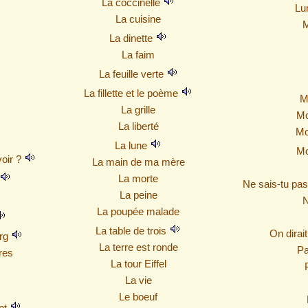
La coccinelle
Lu
La cuisine
La dinette
La faim
La feuille verte
La fillette et le poème
M
La grille
Mo
La liberté
Mo
La lune
Mo
voir ?
La main de ma mère
La morte
Ne sais-tu pas
La peine
N
La poupée malade
La table de trois
On dirai
urg
La terre est ronde
Pa
res
La tour Eiffel
La vie
Le boeuf
nt