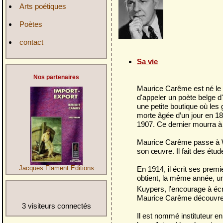
Arts poétiques
Poètes
contact
Sa vie
Nos partenaires
Maurice Carême est né le 1
d'appeler un poète belge d'
une petite boutique où les
morte âgée d’un jour en 18
1907. Ce dernier mourra à 
Maurice Carême passe à W
son œuvre. Il fait des étud
En 1914, il écrit ses premi
Jacques Flament Editions
obtient, la même année, un
Kuypers, l’encourage à écri
Maurice Carême découvre 
3 visiteurs connectés
Il est nommé instituteur en