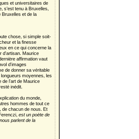
ques et universitaires de
, s’est tenu à Bruxelles,
Bruxelles et de la
te chose, si simple soit-
cheur et la finesse
ureux en ce qui concerne la
r d'artisan. Maurice
rnière affirmation vaut
nvol d'images
e de donner sa véritable
De longueurs moyennes, les
 de l'art de Maurice
resté inédit.
xplication du monde,
 autres hommes de tout ce
e, de chacun de nous. Et
 Ferenczi,
est un poète de
nous parlent de la