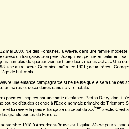
2 mai 1899, rue des Fontaines, à Wavre, dans une famille modeste. I
expression française. Son père, Joseph, est peintre en bâtiment, sa mè
 gens humbles du quartier viennent faire leurs menus achats. Une sœ
98, une autre sœur, Germaine, naîtra en 1901 ; deux frères : Georges
l’âge de huit mois.
avre une enfance campagnarde si heureuse qu’elle sera une des sou
es primaires et secondaires dans sa ville natale.
ers poèmes, inspirés par une amie d’enfance, Bertha Detry, dont il s’est 
e bourse d’études et entre à l’Ecole normale primaire de Tirlemont. S
ème
re et lui révèle la poésie française du début du XX
siècle. C’est 
les grands poètes de Flandre.
 septembre 1918 à Anderlecht-Bruxelles. Il quitte Wavre pour s’install