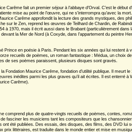
ce Carême fait un premier séjour à l’abbaye d’Orval. C’est le début d
atiente mise au point de l’œuvre, qui ne s’interrompra qu’avec la mort. 
 Maurice Carême approfondit la lecture des grands mystiques, des ph
che sur le Zen, reprend les œuvres de Teilhard de Chardin, de Rabindra
54 à 1970, mais il écrit aussi dans le Brabant (particulièrement dans 
on), devant la Mer de Nord (à Coxyde, dans l’appartement du peintre He
 Prince en poésie à Paris. Pendant les six années qui lui restent à viv
atorze recueils de poèmes, un roman fantastique : Médua, un choix de
ies de ses poèmes paraissent, plusieurs disques sont gravés.
la Fondation Maurice Carême, fondation d’utilité publique. Il meurt le
vres inédites parmi les plus graves qu’il ait écrites. Il est enterré à 
aurice Carême).
 comprend plus de quatre-vingts recueils de poèmes, contes, roman
sé de fasciner les musiciens tant les compositeurs que les chansonni
 ont été publiées. Des essais, des disques, des films, des DVD lui 
prix littéraires, est traduite dans le monde entier et mise en musique