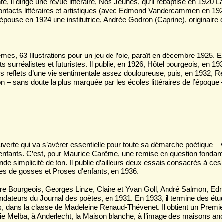
te, il dirige une revue littéraire, Nos Jeunes, qu’il rebaptise en 1920 
ontacts littéraires et artistiques (avec Edmond Vandercammen en 192
 épouse en 1924 une institutrice, Andrée Godron (Caprine), originaire
es, 63 Illustrations pour un jeu de l’oie, paraît en décembre 1925. En
 surréalistes et futuristes. Il publie, en 1926, Hôtel bourgeois, en 
s reflets d’une vie sentimentale assez douloureuse, puis, en 1932, Re
 – sans doute la plus marquée par les écoles littéraires de l’époque –
:
couverte qui va s’avérer essentielle pour toute sa démarche poétique –
s enfants. C’est, pour Maurice Carême, une remise en question fonda
ande simplicité de ton. Il publie d’ailleurs deux essais consacrés à ces 
mes de gosses et Proses d'enfants, en 1936.
erre Bourgeois, Georges Linze, Claire et Yvan Goll, André Salmon,
ndateurs du Journal des poètes, en 1931. En 1933, il termine des ét
, dans la classe de Madeleine Renaud-Thévenet. Il obtient un Premie
llie Melba, à Anderlecht, la Maison blanche, à l’image des maisons a