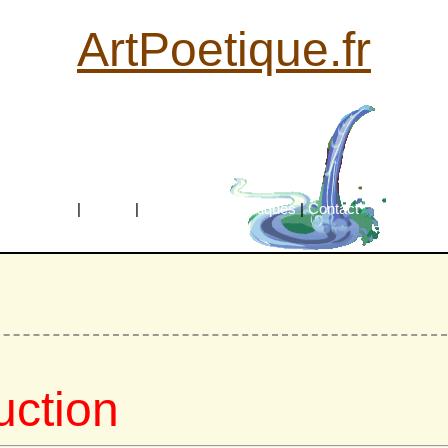
ArtPoetique.fr
Accueil
|
Poètes
|
Mouvements poétiques
|
Contact
uction