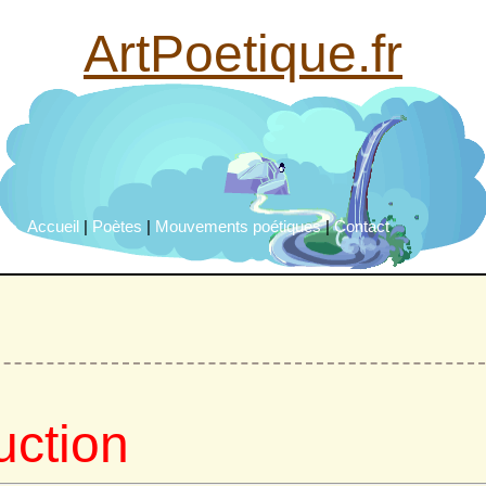
ArtPoetique.fr
Accueil
|
Poètes
|
Mouvements poétiques
|
Contact
uction