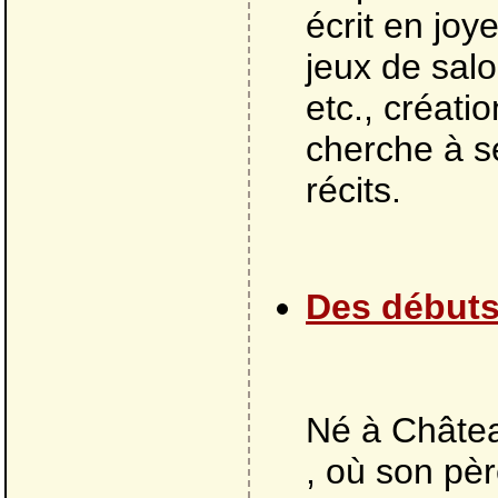
écrit en joy
jeux de salo
etc., créatio
cherche à se 
récits.
Des débuts
Né à Châtea
, où son pè