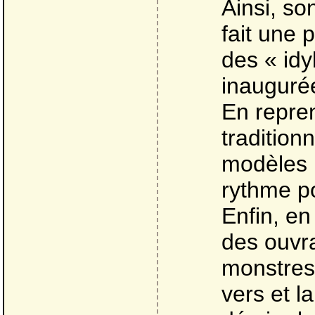
Ainsi, so
fait une 
des « idy
inauguré
En repren
tradition
modèles n
rythme p
Enfin, en
des ouvra
monstres
vers et l