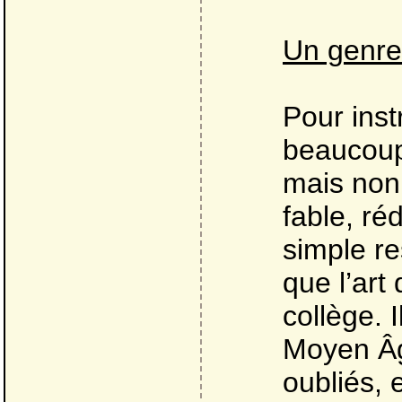
Un genre 
Pour inst
beaucoup
mais non 
fable, r
simple re
que l’art
collège. 
Moyen Âge
oubliés, 