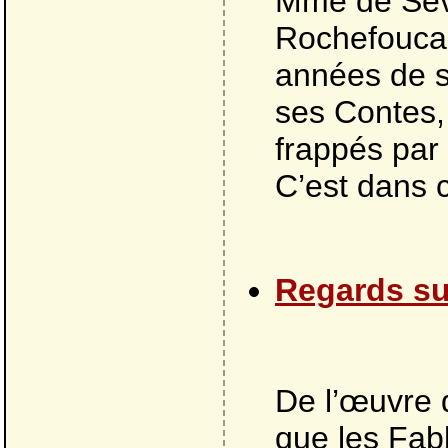
Mme de Sévi
Rochefoucau
années de sa
ses Contes, 
frappés par 
C’est dans c
Regards su
De l’œuvre d
que les Fab