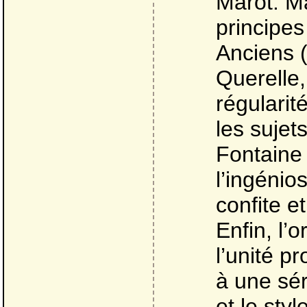
Marot. Ma
principes
Anciens (
Querelle,
régulari
les sujet
Fontaine 
l’ingénio
confite e
Enfin, l’o
l’unité p
à une sér
et le sty