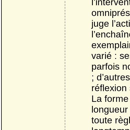
l’interven
omniprés
juge l’act
l’enchaî
exemplair
varié : s
parfois no
; d’autre
réflexion 
La forme 
longueur 
toute règ