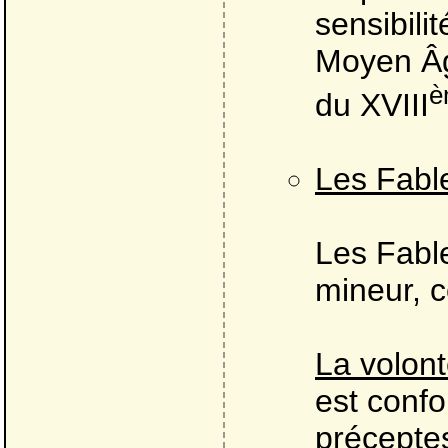
sensibili
Moyen Âge
è
du XVIII
Les Fabl
Les Fabl
mineur, 
La volont
est conf
préceptes