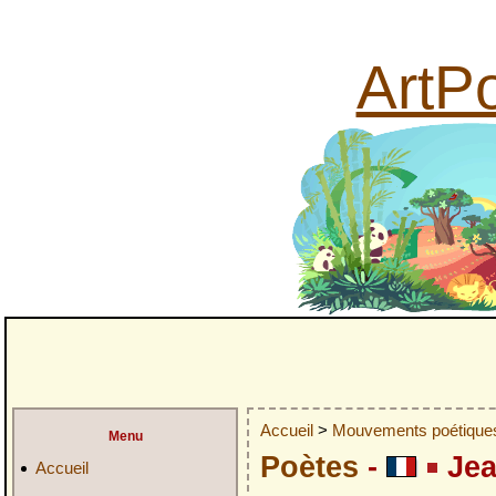
ArtPo
Accueil
>
Mouvements poétiqu
Menu
Poètes
-
Jea
Accueil