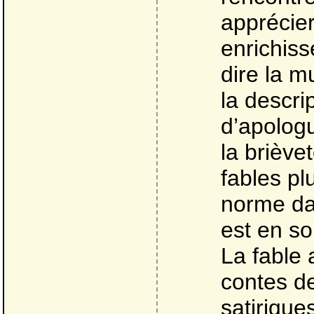
apprécier
enrichiss
dire la mu
la descri
d’apologu
la briève
fables pl
norme dan
est en so
La fable 
contes de
satiriques