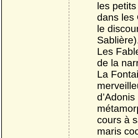
les peti
dans les 
le disco
Sablière)
Les Fable
de la nar
La Fontai
merveille
d’Adonis 
métamorph
cours à s
maris co