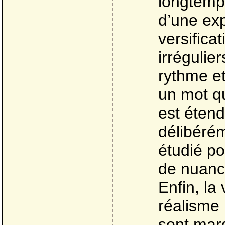
longtemp
d’une ex
versifica
irrégulie
rythme et
un mot qu
est étend
délibérém
étudié po
de nuance
Enfin, la
réalisme p
sont mar