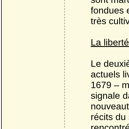
fondues e
très culti
La liberté
Le deuxiè
actuels l
1679 – m
signale 
nouveauté
récits du
rencontré