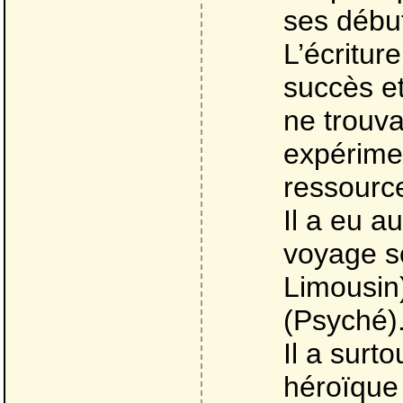
ses début
L’écritur
succès et
ne trouva
expérimen
ressourc
Il a eu au
voyage s
Limousin
(Psyché)
Il a surto
héroïque 