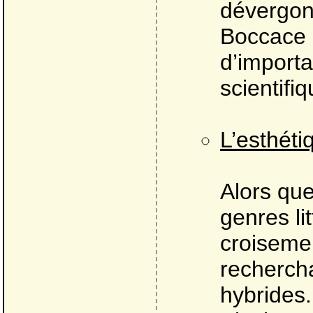
dévergond
Boccace e
d’importa
scientif
L’esthéti
Alors que
genres li
croisemen
recherch
hybrides.