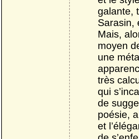
galante, t
Sarasin, e
Mais, alo
moyen de 
une méta
apparence
très calc
qui s’inc
de sugges
poésie, a
et l’élég
de s’enfe