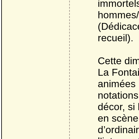
immortels
hommes/Q
(Dédicac
recueil).
Cette dim
La Fontai
animées p
notation
décor, si
en scène.
d’ordinai