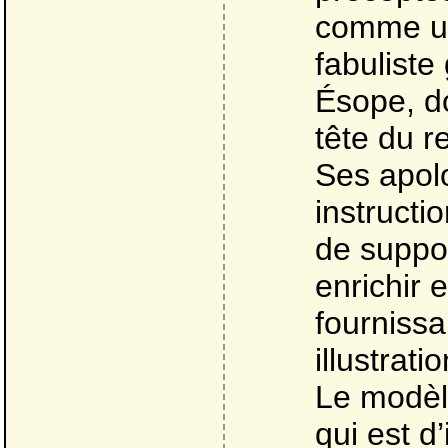
comme un
fabuliste
Ésope, d
tête du r
Ses apolo
instructi
de suppor
enrichir 
fournissa
illustrati
Le modèle
qui est d’