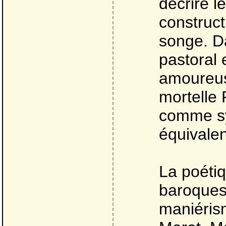
décrire l
constructi
songe. D
pastoral 
amoureus
mortelle
comme sy
équivalen
La poétiq
baroques,
maniérism