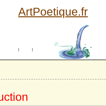
ArtPoetique.fr
Accueil
|
Poètes
|
Mouvements poétiques
|
Contact
uction