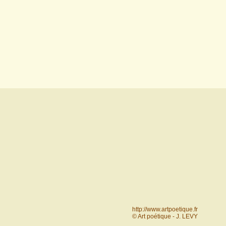
http://www.artpoetique.fr
© Art poétique - J. LEVY