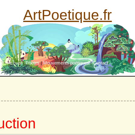
ArtPoetique.fr
Accueil
|
Poètes
|
Mouvements poétiques
|
Contact
uction