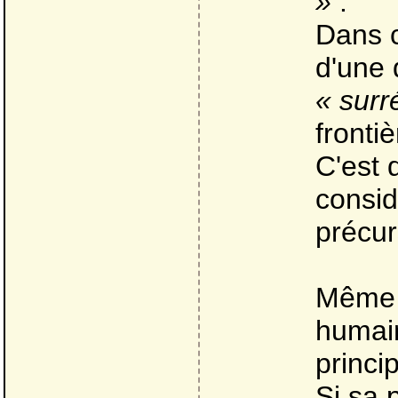
»
.
Dans c
d'une
« surr
frontiè
C'est d
consid
précur
Même s
humain
princi
Si sa 