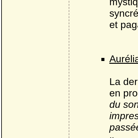
mystiq
syncré
et pag
Auréli
La der
en pro
du son
impres
passée