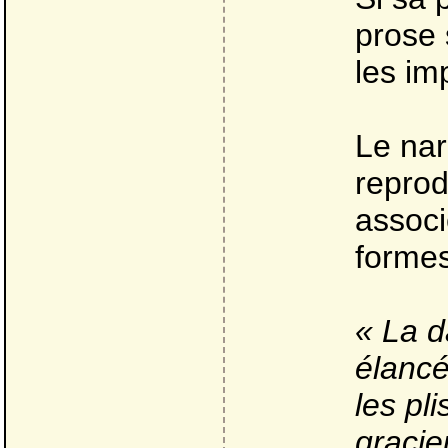
prose 
les im
Le nar
reprod
associ
formes
« La d
élancé
les pl
gracie