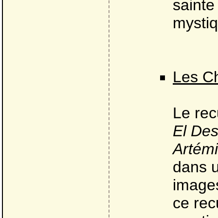
sainte 
mystiq
Les C
Le rec
El De
Artémi
dans u
images
ce rec