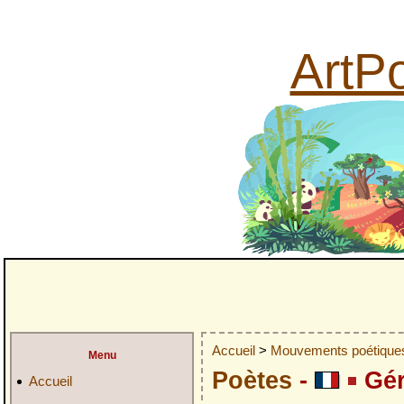
ArtPo
Accueil
>
Mouvements poétiqu
Menu
Poètes
-
Gér
Accueil