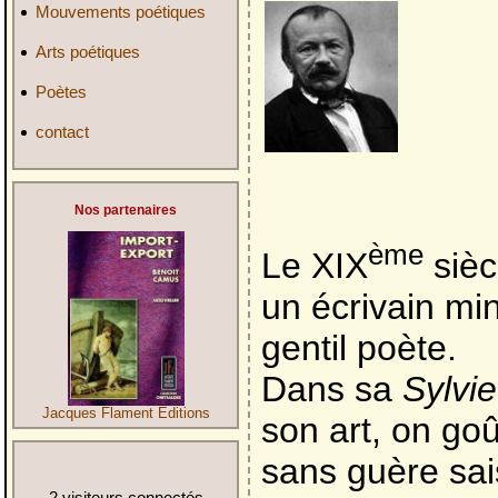
Mouvements poétiques
Arts poétiques
Poètes
contact
Nos partenaires
ème
Le XIX
sièc
un écrivain mi
gentil poète.
Dans sa
Sylvie
Jacques Flament Editions
son art, on goû
sans guère sai
2 visiteurs connectés