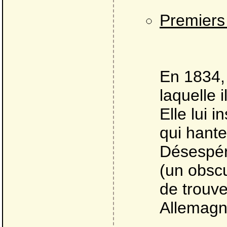
Premiers
En 1834, 
laquelle 
Elle lui 
qui hant
Désespér
(un obscu
de trouve
Allemagne