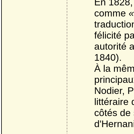
En 1828, 
comme
«
traductio
félicité p
autorité 
1840).
À la même
principa
Nodier, P
littérair
côtés de 
d'Hernani