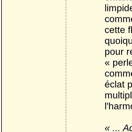
limpid
comme
cette f
quoiqu
pour r
« perl
comme 
éclat 
multip
l'harm
« ... A