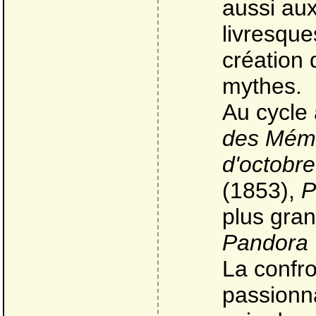
aussi au
livresque
création
mythes.
Au cycle 
des Mémo
d'octobre
(1853),
P
plus gra
Pandora
La confro
passionna