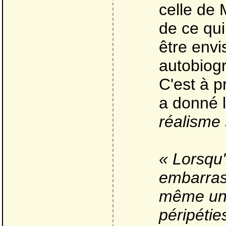
celle de 
de ce qui
être env
autobiogr
C'est à 
a donné l
réalisme
« Lorsqu'
embarrass
même une
péripétie