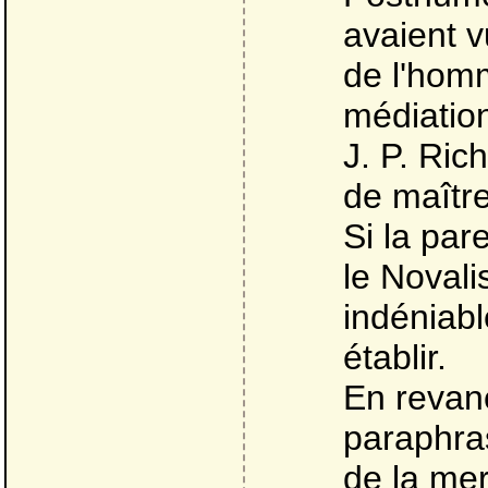
avaient 
de l'homm
médiation
J. P. Ric
de maître
Si la par
le Novali
indéniabl
établir.
En revanc
paraphras
de la mer