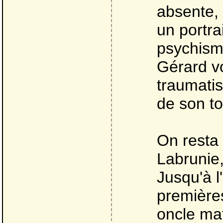
absente, 
un portra
psychism
Gérard vo
traumatis
de son t
On resta
Labrunie,
Jusqu'à l
première
oncle mat