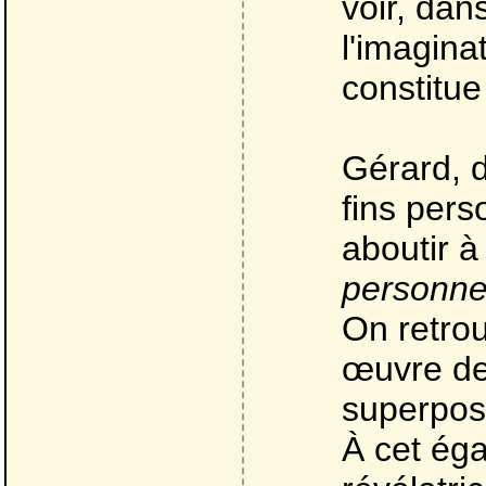
voir, dan
l'imagina
constitue
Gérard, d
fins pers
aboutir à
personne
On retro
œuvre de 
superposi
À cet éga