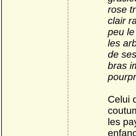
rose t
clair 
peu le
les ar
de ses
bras i
pourpr
Celui 
coutum
les pa
enfanc