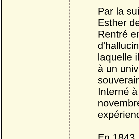
Par la su
Esther d
Rentré en
d'halluci
laquelle 
à un univ
souverai
Interné à
novembre
expérien
En 1843, 