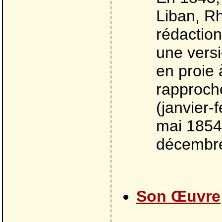
Liban, Rh
rédactio
une vers
en proie 
rapproché
(janvier-
mai 1854,
décembr
Son Œuvre