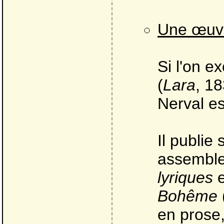
Une œuvr
Si l'on e
(
Lara
, 1
Nerval e
Il publie
assemble 
lyriques
e
Bohême
en prose,