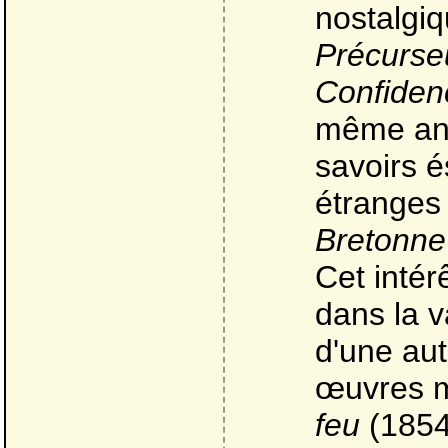
nostalgiq
Précurse
Confiden
même ann
savoirs é
étrange
Bretonne
Cet intér
dans la v
d'une aut
œuvres ma
feu
(1854