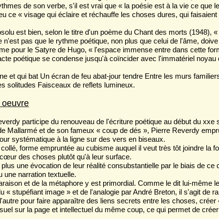
hmes de son verbe, s'il est vrai que « la poésie est à la vie ce que le 
u ce « visage qui éclaire et réchauffe les choses dures, qui faisaient 
absolu est bien, selon le titre d'un poème du Chant des morts (1948), «
e n'est pas que le rythme poétique, non plus que celui de l'âme, doive 
me pour le Satyre de Hugo, « l'espace immense entre dans cette forme
'acte poétique se condense jusqu'à coïncider avec l'immatériel noyau 
 et qui bat Un écran de feu abat-jour tendre Entre les murs familiers
s solitudes Faisceaux de reflets lumineux.
 oeuvre
everdy participe du renouveau de l'écriture poétique au début du xxe s
de Mallarmé et de son fameux « coup de dés », Pierre Reverdy empr
our systématique à la ligne sur des vers en biseaux.
collé, forme empruntée au cubisme auquel il veut très tôt joindre la fo
cœur des choses plutôt qu'à leur surface.
plus une évocation de leur réalité consubstantielle par le biais de c
 une narration textuelle.
raison et de la métaphore y est primordial. Comme le dit lui-même le
u « stupéfiant image » et de l'analogie par André Breton, il s'agit de
l'autre pour faire apparaître des liens secrets entre les choses, créer
isuel sur la page et intellectuel du même coup, ce qui permet de cr