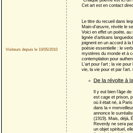
Cet art est en contact dire
Le titre du recueil dans l
Main-d'œuvre, révèle le sec
Voici en effet un poète, au
lignée d'artisans languedo
joignent en un accord à la 
poésie essentielle : le ve
Visiteurs depuis le 10/05/2010
mystères du monde et à ceu
contemplation pour authentif
L'art pour l'art ; la vie pou
vie, la vie pour et par l'art. 
De la révolte à l
Il y eut bien l'âge d
est cage et prison, 
où il était né, à Pa
dans la « merveilleu
annonce le surréali
(1919). Mais, déjà, É
Reverdy ne sera pas 
un objet spirituel, e