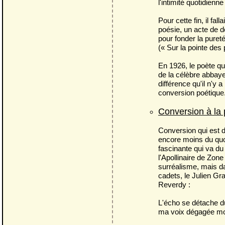
l'intimité quotidienn
Pour cette fin, il fal
poésie, un acte de do
pour fonder la pureté 
(« Sur la pointe des
En 1926, le poète qui
de la célèbre abbay
différence qu'il n'y 
conversion poétique
Conversion à la
Conversion qui est d'
encore moins du quoti
fascinante qui va d
l'Apollinaire de Zone
surréalisme, mais dan
cadets, le Julien Gr
Reverdy :
L'écho se détache du
ma voix dégagée mo