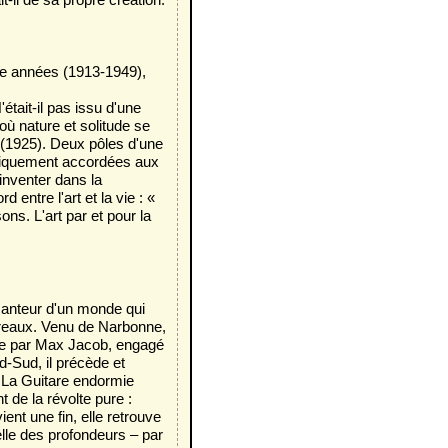
nte années (1913-1949),
était-il pas issu d'une
où nature et solitude se
e (1925). Deux pôles d'une
boliquement accordées aux
inventer dans la
 entre l'art et la vie : «
sons. L'art par et pour la
esanteur d'un monde qui
arreaux. Venu de Narbonne,
isée par Max Jacob, engagé
d-Sud, il précède et
 La Guitare endormie
t de la révolte pure :
nt une fin, elle retrouve
celle des profondeurs – par