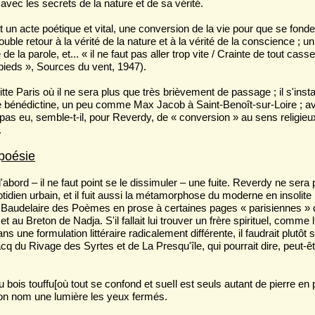
e avec les secrets de la nature et de sa vérité.
lait un acte poétique et vital, une conversion de la vie pour que se fonde
uble retour à la vérité de la nature et à la vérité de la conscience ; u
de la parole, et... « il ne faut pas aller trop vite / Crainte de tout casse
 pieds », Sources du vent, 1947).
tte Paris où il ne sera plus que très brièvement de passage ; il s'inst
e bénédictine, un peu comme Max Jacob à Saint-Benoît-sur-Loire ; a
a pas eu, semble-t-il, pour Reverdy, de « conversion » au sens religieu
.
 poésie
abord – il ne faut point se le dissimuler – une fuite. Reverdy ne sera
dien urbain, et il fuit aussi la métamorphose du moderne en insolite ; 
u Baudelaire des Poèmes en prose à certaines pages « parisiennes »
 et au Breton de Nadja. S'il fallait lui trouver un frère spirituel, comme
s une formulation littéraire radicalement différente, il faudrait plutôt 
acq du Rivage des Syrtes et de La Presqu'île, qui pourrait dire, peut-ê
 bois touffu[où tout se confond et sueIl est seuls autant de pierre en 
n nom une lumière les yeux fermés.