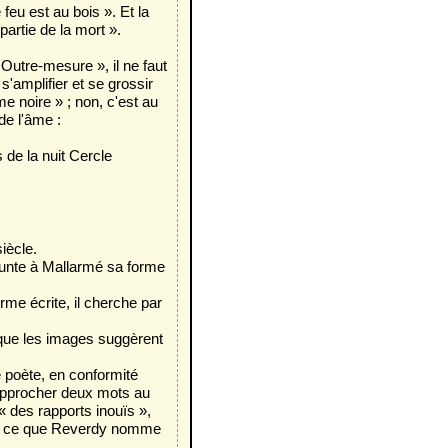
feu est au bois ». Et la
partie de la mort ».
 Outre-mesure », il ne faut
s'amplifier et se grossir
 noire » ; non, c'est au
de l'âme :
 de la nuit Cercle
iècle.
unte à Mallarmé sa forme
rme écrite, il cherche par
e que les images suggèrent
 poète, en conformité
 rapprocher deux mots au
 « des rapports inouïs »,
éer ce que Reverdy nomme