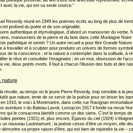
ct avec la vie, qui est sa seule source."
equel Reverdy réunit en 1949 les poèmes écrits au long de plus de tre
ret profond du poète et de son originalité.
 sens authentique et étymologique, d'abord un manouvrier du verbe. N'
ciens, manouvriers de la pierre et du bois dans cette Montagne Noire 
fois pathétique et serein ? Un autre recueil a pour titre Grande Natur
rbe à travailler et à sculpter pour produire un univers de formes sym
x de la conscience ; et la nature à contempler dans la solitude, à ré
ier le rêve et consolider l'imaginaire ; en un mot, obsession de l'accord
r la vie, deux points morts. Il faut à chacun l'illusion des buts et des rai
»
a nature
e la révolte, au temps où le jeune Pierre Reverdy, trop sensible à la p
plutôt que nature, tente de se servir de la poésie pour en briser les b
ris en 1910, le voici à Montmartre, dans cette rue Ravignan immortal
se aventure » du Bateau-Lavoir. Lorsqu'en 1917 il fonde sa revue Nor
sme qui le consacrera bientôt comme un des siens. C'est le temps de
toiles peintes (1921) et, plus encore, Épaves du ciel (1924) s'éloignen
un nouveau Lautréamont ; la poésie cesse d'être un moyen, elle devie
lle démontre sa propre raison d'être, qui est bien de rejoindre la vie – 