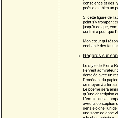
conscience et des ryt
poésie est bien un pe
Si cette figure de l'
point s'y tromper : c
jusqu'à ce que, com
contraire pour que l
Mon cœur qui résonne
enchanté des fausse
Regards sur son
Le style de Pierre R
Fervent admirateur 
dentelée avec un ret
Procédant du papier 
ce moyen à aller au 
Le poème sera ainsi 
qu'une description ou
L'emploi de la compa
avec la conception d
sens éloigné l'un de 
une sorte de choc v
« le choc poésie ».