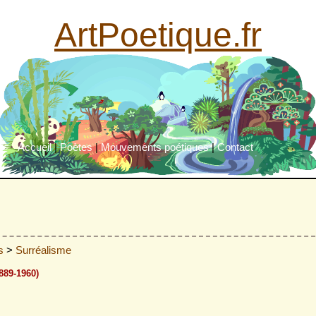
ArtPoetique.fr
Accueil
|
Poètes
|
Mouvements poétiques
|
Contact
es
>
Surréalisme
889-1960)