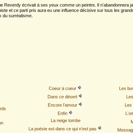
ue Reverdy écrivait à ses yeux comme un peintre. Il n'abandonnera jam
iste et ce parti pris aura eu une influence décisive sur tous les grand
x du surréalisme.
Coeur à coeur
Les bu
Dans ce désert
Les
Encore l'amour
Les 
rds
Enfin
L'o
La neige tombe
un
La poésie est dans ce qui n'est pas
Message