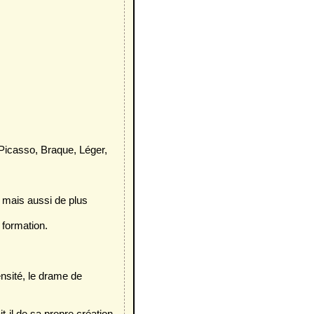
, Picasso, Braque, Léger,
, mais aussi de plus
 formation.
ensité, le drame de
t-il de sa propre création.