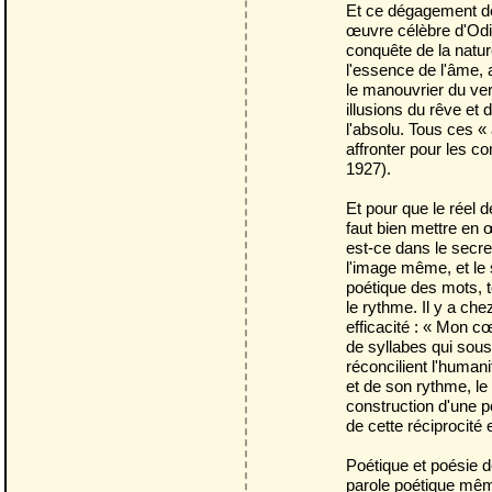
Et ce dégagement de
œuvre célèbre d'Odilo
conquête de la natur
l'essence de l'âme, 
le manouvrier du ver
illusions du rêve et
l'absolu. Tous ces « 
affronter pour les co
1927).
Et pour que le réel d
faut bien mettre en
est-ce dans le secre
l'image même, et le 
poétique des mots, t
le rythme. Il y a che
efficacité : « Mon cœ
de syllabes qui sous
réconcilient l'human
et de son rythme, le
construction d'une 
de cette réciprocité 
Poétique et poésie d
parole poétique mêm