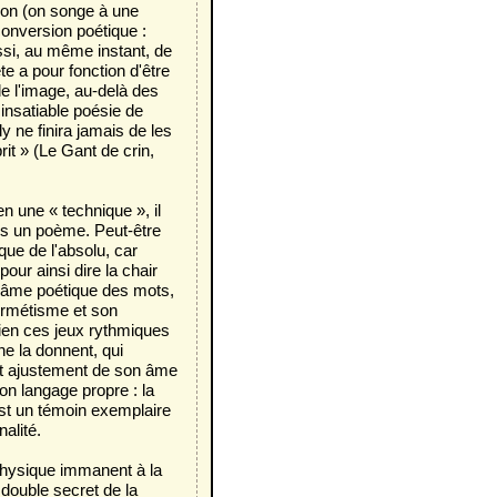
ion (on songe à une
 conversion poétique :
ssi, au même instant, de
e a pour fonction d'être
de l'image, au-delà des
insatiable poésie de
dy ne finira jamais de les
rit » (Le Gant de crin,
en une « technique », il
ns un poème. Peut-être
que de l'absolu, car
ur ainsi dire la chair
 l'âme poétique des mots,
hermétisme et son
 bien ces jeux rythmiques
ne la donnent, qui
ait ajustement de son âme
on langage propre : la
st un témoin exemplaire
alité.
aphysique immanent à la
double secret de la