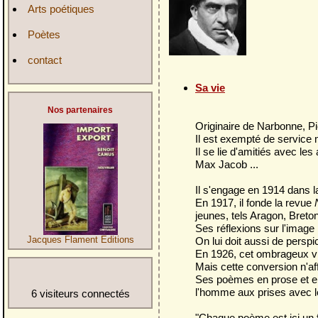
Arts poétiques
Poètes
contact
Sa vie
Nos partenaires
Originaire de Narbonne, Pi
Il est exempté de service m
Il se lie d'amitiés avec le
Max Jacob ...
Il s'engage en 1914 dans l
En 1917, il fonde la revue
jeunes, tels Aragon, Breton
Ses réflexions sur l'image
On lui doit aussi de persp
Jacques Flament Editions
En 1926, cet ombrageux vis
Mais cette conversion n'aff
Ses poèmes en prose et en 
l'homme aux prises avec l
6 visiteurs connectés
"Chaque poème est ici un fa