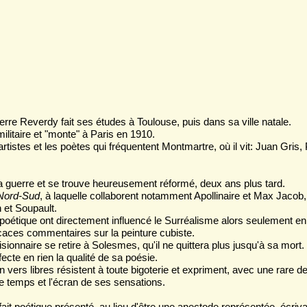
erre Reverdy fait ses études à Toulouse, puis dans sa ville natale.
ilitaire et "monte" à Paris en 1910.
s artistes et les poètes qui fréquentent Montmartre, où il vit: Juan Gris
a guerre et se trouve heureusement réformé, deux ans plus tard.
Nord-Sud
, à laquelle collaborent notamment Apollinaire et Max Jacob
 et Soupault.
 poétique ont directement influencé le Surréalisme alors seulement en
icaces commentaires sur la peinture cubiste.
ionnaire se retire à Solesmes, qu'il ne quittera plus jusqu'à sa mort.
ecte en rien la qualité de sa poésie.
vers libres résistent à toute bigoterie et expriment, avec une rare d
e temps et l'écran de ses sensations.
it poétique présenté, au lieu d'être une anectode représentée, écrivai