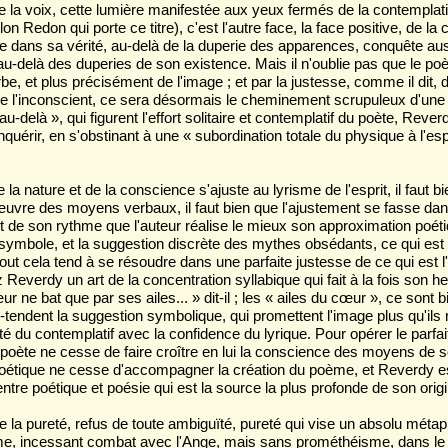
 la voix, cette lumière manifestée aux yeux fermés de la contemplat
n Redon qui porte ce titre), c'est l'autre face, la face positive, de la
e dans sa vérité, au-delà de la duperie des apparences, conquête au
au-delà des duperies de son existence. Mais il n'oublie pas que le poèt
be, et plus précisément de l'image ; et par la justesse, comme il dit, 
 de l'inconscient, ce sera désormais le cheminement scrupuleux d'une 
au-delà », qui figurent l'effort solitaire et contemplatif du poète, Rever
nquérir, en s'obstinant à une « subordination totale du physique à l'esp
e la nature et de la conscience s'ajuste au lyrisme de l'esprit, il faut bi
 œuvre des moyens verbaux, il faut bien que l'ajustement se fasse da
t de son rythme que l'auteur réalise le mieux son approximation poéti
symbole, et la suggestion discrète des mythes obsédants, ce qui est po
out cela tend à se résoudre dans une parfaite justesse de ce qui est
z Reverdy un art de la concentration syllabique qui fait à la fois son 
ur ne bat que par ses ailes... » dit-il ; les « ailes du cœur », ce sont
-tendent la suggestion symbolique, qui promettent l'image plus qu'ils 
ité du contemplatif avec la confidence du lyrique. Pour opérer le parf
 poète ne cesse de faire croître en lui la conscience des moyens de s
poétique ne cesse d'accompagner la création du poème, et Reverdy e
entre poétique et poésie qui est la source la plus profonde de son origin
e la pureté, refus de toute ambiguïté, pureté qui vise un absolu mét
e, incessant combat avec l'Ange, mais sans prométhéisme, dans le 