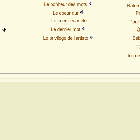
Le bonheur des mots
Nature
Le coeur dur
Pr
Le coeur écartelé
Pour 
Le dernier mot
Q
t
Le privilège de l'artiste
Sab
T
Toi, d