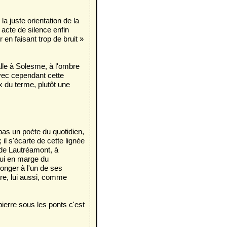
 la juste orientation de la
n acte de silence enfin
r en faisant trop de bruit »
alle à Solesme, à l'ombre
vec cependant cette
x du terme, plutôt une
 pas un poète du quotidien,
il s'écarte de cette lignée
 de Lautréamont, à
 lui en marge du
songer à l'un de ses
tre, lui aussi, comme
pierre sous les ponts c'est