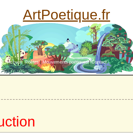
ArtPoetique.fr
Accueil
|
Poètes
|
Mouvements poétiques
|
Contact
uction