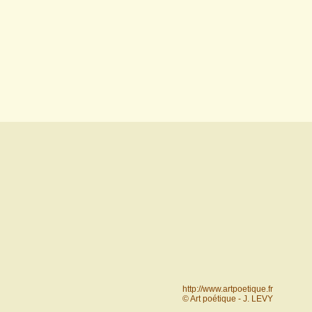
http://www.artpoetique.fr
© Art poétique - J. LEVY